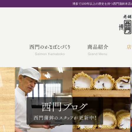
博多で100年以上の歴史を持つ西門蒲鉾本