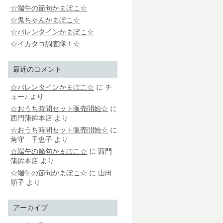
☆端午の節句かまぼこ☆
☆鬼ちゃんかまぼこ☆
☆バレンタインかまぼこ☆
☆イカタコ調査隊！☆
最近のコメント
☆バレンタインかまぼこ☆
に
チ
ュー♪
より
☆おうち時間セット販売開始☆
に
西門蒲鉾本店
より
☆おうち時間セット販売開始☆
に
角守 千恵子
より
☆端午の節句かまぼこ☆
に
西門
蒲鉾本店
より
☆端午の節句かまぼこ☆
に
山田
順子
より
アーカイブ