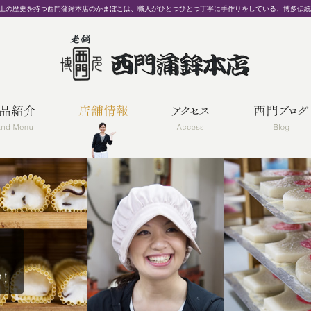
以上の歴史を持つ西門蒲鉾本店のかまぼこは、職人がひとつひとつ丁寧に手作りをしている、博多伝