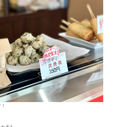
す！
みれ天を