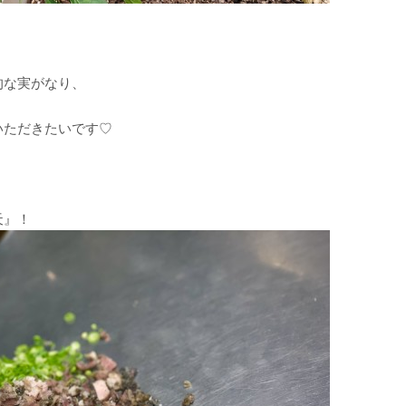
的な実がなり、
いただきたいです♡
天』！