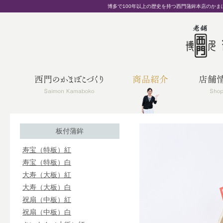
博多で100年以上の歴史を持つ西門蒲鉾本店のか
板付蒲鉾
寿宝（特板）紅
寿宝（特板）白
大寿（大板）紅
大寿（大板）白
祝扇（中板）紅
祝扇（中板）白