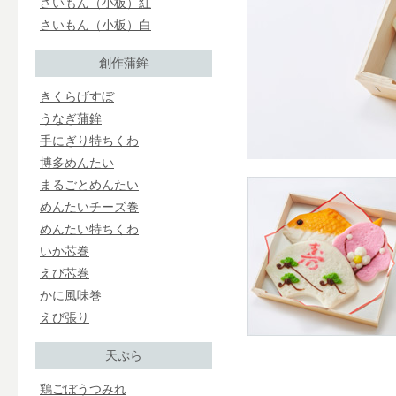
さいもん（小板）紅
さいもん（小板）白
創作蒲鉾
きくらげすぼ
うなぎ蒲鉾
手にぎり特ちくわ
博多めんたい
まるごとめんたい
めんたいチーズ巻
めんたい特ちくわ
いか芯巻
えび芯巻
かに風味巻
えび張り
天ぷら
鶏ごぼうつみれ