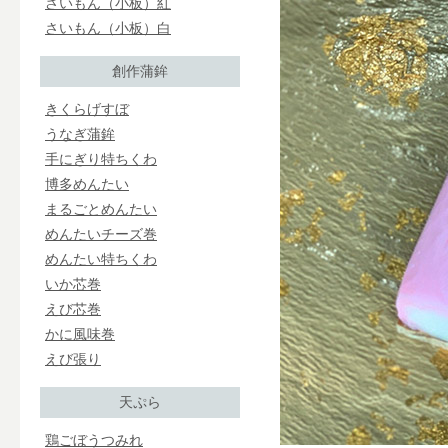
さいもん（小板）紅
さいもん（小板）白
創作蒲鉾
きくらげすぼ
うなぎ蒲鉾
手にぎり特ちくわ
博多めんたい
まるごとめんたい
めんたいチーズ巻
めんたい特ちくわ
いか芯巻
えび芯巻
かに風味巻
えび張り
天ぷら
鶏ごぼうつみれ