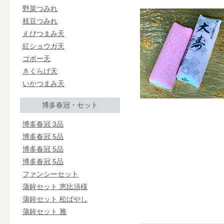
野菜つみれ
枝豆つみれ
えびつまみ天
紅ショウガ天
ゴボー天
きくらげ天
いかつまみ天
博多春冠・セット
博多春冠 3品
博多春冠 5品
博多春冠 5品
博多春冠 5品
ファンシーセット
蒲鉾セット 恵比須様
蒲鉾セット 松ばやし
蒲鉾セット 雅