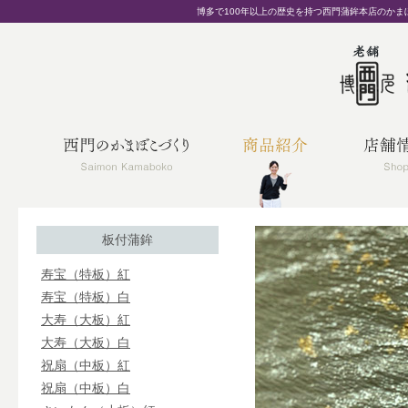
博多で100年以上の歴史を持つ西門蒲鉾本店のか
板付蒲鉾
寿宝（特板）紅
寿宝（特板）白
大寿（大板）紅
大寿（大板）白
祝扇（中板）紅
祝扇（中板）白