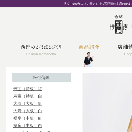
博多で100年以上の歴史を持つ西門蒲鉾本店のか
板付蒲鉾
寿宝（特板）紅
寿宝（特板）白
大寿（大板）紅
大寿（大板）白
祝扇（中板）紅
祝扇（中板）白