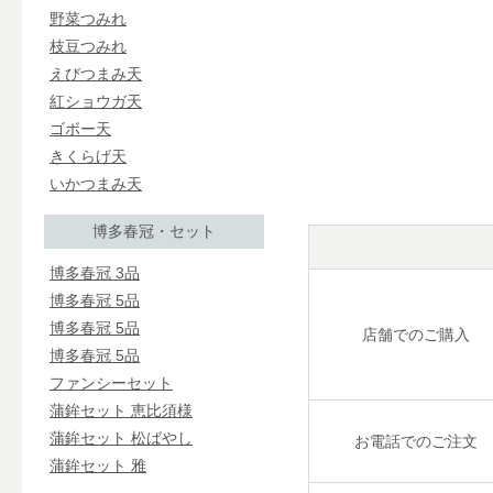
野菜つみれ
枝豆つみれ
えびつまみ天
紅ショウガ天
ゴボー天
きくらげ天
いかつまみ天
博多春冠・セット
博多春冠 3品
博多春冠 5品
博多春冠 5品
店舗でのご購入
博多春冠 5品
ファンシーセット
蒲鉾セット 恵比須様
蒲鉾セット 松ばやし
お電話でのご注文
蒲鉾セット 雅