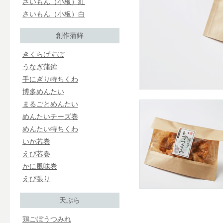
さいもん（小板）紅
さいもん（小板）白
創作蒲鉾
きくらげすぼ
うなぎ蒲鉾
手にぎり特ちくわ
博多めんたい
まるごとめんたい
めんたいチーズ巻
めんたい特ちくわ
いか芯巻
えび芯巻
かに風味巻
えび張り
天ぷら
鶏ごぼうつみれ