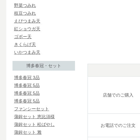
野菜つみれ
枝豆つみれ
えびつまみ天
紅ショウガ天
ゴボー天
きくらげ天
いかつまみ天
博多春冠・セット
博多春冠 3品
博多春冠 5品
博多春冠 5品
店舗でのご購入
博多春冠 5品
ファンシーセット
蒲鉾セット 恵比須様
蒲鉾セット 松ばやし
お電話でのご注文
蒲鉾セット 雅