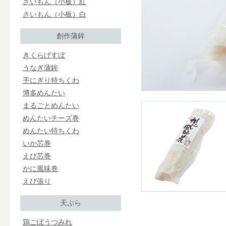
さいもん（小板）紅
さいもん（小板）白
創作蒲鉾
きくらげすぼ
うなぎ蒲鉾
手にぎり特ちくわ
博多めんたい
まるごとめんたい
めんたいチーズ巻
めんたい特ちくわ
いか芯巻
えび芯巻
かに風味巻
えび張り
天ぷら
鶏ごぼうつみれ