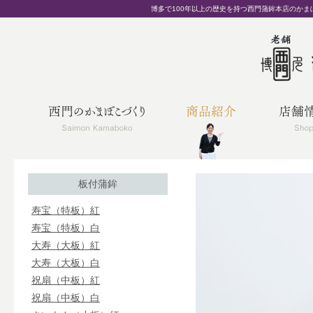
博多で100年以上の歴史を持つ西門蒲鉾本店のか
板付蒲鉾
寿宝（特板）紅
寿宝（特板）白
大寿（大板）紅
大寿（大板）白
祝扇（中板）紅
祝扇（中板）白