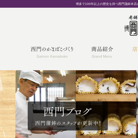
博多で100年以上の歴史を持つ西門蒲鉾本