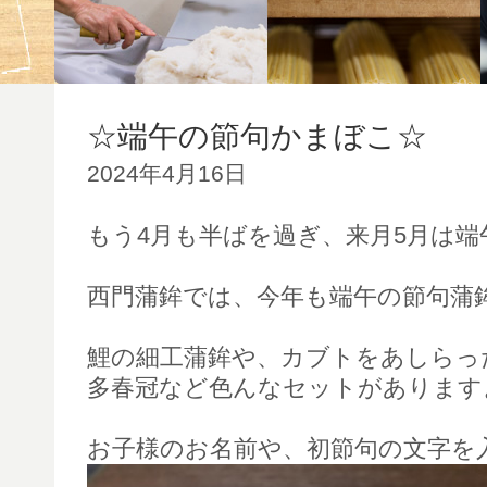
☆端午の節句かまぼこ☆
2024年4月16日
もう4月も半ばを過ぎ、来月5月は端
西門蒲鉾では、今年も端午の節句蒲
鯉の細工蒲鉾や、カブトをあしらっ
多春冠など色んなセットがあります
お子様のお名前や、初節句の文字を