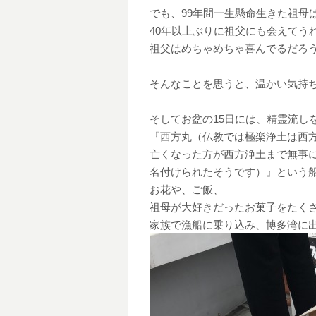
でも、99年間一生懸命生きた祖母
40年以上ぶりに祖父にも会えてう
祖父はめちゃめちゃ喜んでるだろ
そんなことを思うと、温かい気持
そしてお盆の15日には、精霊流し
『西方丸（仏教では極楽浄土は西
亡くなった方が西方浄土まで無事
名付けられたそうです）』という
お花や、ご飯、
祖母が大好きだったお菓子をたく
家族で漁船に乗り込み、博多湾に