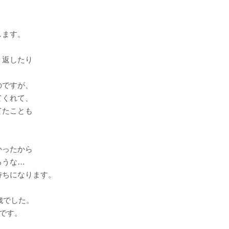
します。
り返したり
のですが、
てくれて、
てたことも
かったから
ろうな…
持ちになります。
歳でした。
たです。