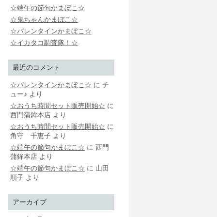
☆端午の節句かまぼこ☆
☆鬼ちゃんかまぼこ☆
☆バレンタインかまぼこ☆
☆イカタコ調査隊！☆
最近のコメント
☆バレンタインかまぼこ☆
に
チ
ュー♪
より
☆おうち時間セット販売開始☆
に
西門蒲鉾本店
より
☆おうち時間セット販売開始☆
に
角守 千恵子
より
☆端午の節句かまぼこ☆
に
西門
蒲鉾本店
より
☆端午の節句かまぼこ☆
に
山田
順子
より
アーカイブ