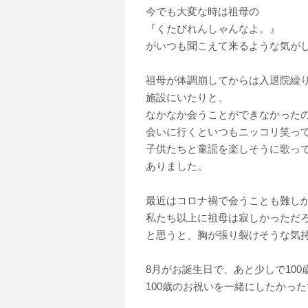
今でも大変な時は祖母の
『くたびれんしゃんなよ。』
がいつも聞こえて来るような気が
祖母が体調崩してからは入退院繰
施設にいたりと、
なかなか会うことができなかった
会いに行くといつもニッコリ笑っ
子供たちと童謡を楽しそうに歌っ
ありました。
最近はコロナ禍で会うことも難し
私たち以上に祖母は寂しかっただ
と思うと、胸が張り裂けそうな気
8月がお誕生日で、あと少しで100
100歳のお祝いを一緒にしたかっ