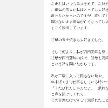
お正月はいつも黒豆を煮て、お雑
…祖母の黒豆が私はとっても大好
教わりたかったのですが、聞いて
聞けないまま祖母が亡くなってし
すごく後悔しています。
祖母の玉子焼きも大好きでした。
そして何より、私が西門蒲鉾を継
祖母が西門蒲鉾の娘で、祖母も蒲
という話を聞いたからです。
私が工場に入って間もない時や、
年末遅くまで仕事をしている時い
『くたびれんしゃんなよ。（疲れ
と声を掛けてくれて…
その言葉だけですごく頑張れたこ