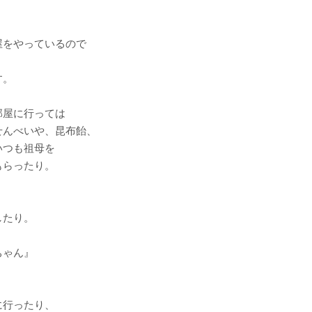
屋をやっているので
く
す。
部屋に行っては
せんべいや、昆布飴、
いつも祖母を
もらったり。
したり。
ちゃん』
に行ったり、