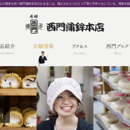
以上の歴史を持つ西門蒲鉾本店のかまぼこは、職人がひとつひとつ丁寧に手作りをしている、博多伝