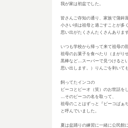
我が家は初盆でした。
皆さんご存知の通り、家族で蒲鉾
小さい頃は祖母と過ごすことが多
思い出がたくさんたくさんありま
いつも学校から帰って来て祖母の
祖母のお菓子を食べたり（まがり
黒棒など…スーパーで見つけると
思い出します。）りんごを剥いて
飼ってたインコの
ピーコとピーオ（笑）のお世話を
…そのピーコの名を取って、
祖母のことはずっと『ピーコばぁ
と呼んでいました。
夏は盆踊りの練習に一緒に公民館