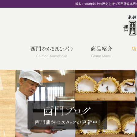
博多で100年以上の歴史を持つ西門蒲鉾本