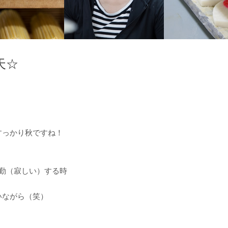
天☆
すっかり秋ですね！
勤（寂しい）する時
いながら（笑）