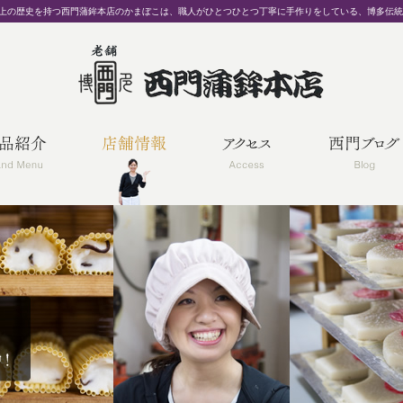
以上の歴史を持つ西門蒲鉾本店のかまぼこは、職人がひとつひとつ丁寧に手作りをしている、博多伝