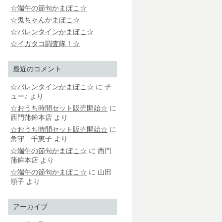
☆端午の節句かまぼこ☆
☆鬼ちゃんかまぼこ☆
☆バレンタインかまぼこ☆
☆イカタコ調査隊！☆
最近のコメント
☆バレンタインかまぼこ☆
に
チ
ュー♪
より
☆おうち時間セット販売開始☆
に
西門蒲鉾本店
より
☆おうち時間セット販売開始☆
に
角守 千恵子
より
☆端午の節句かまぼこ☆
に
西門
蒲鉾本店
より
☆端午の節句かまぼこ☆
に
山田
順子
より
アーカイブ