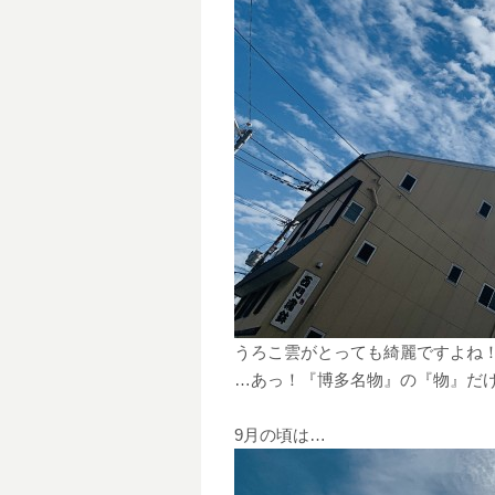
うろこ雲がとっても綺麗ですよね
…あっ！『博多名物』の『物』だ
9月の頃は…