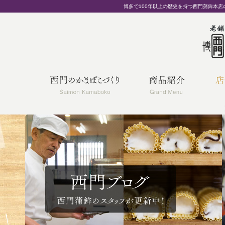
博多で100年以上の歴史を持つ西門蒲鉾本