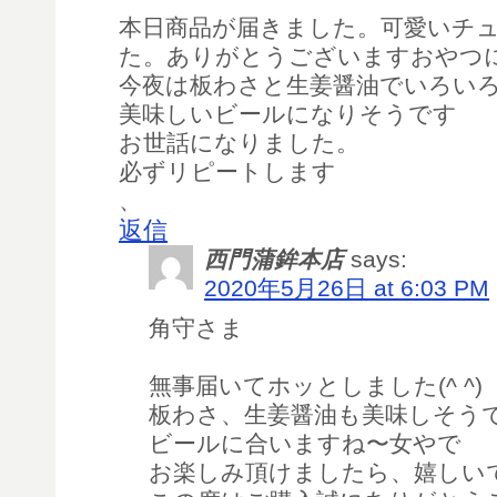
本日商品が届きました。可愛いチ
た。ありがとうございますおやつ
今夜は板わさと生姜醤油でいろい
美味しいビールになりそうです
お世話になりました。
必ずリピートします
、
返信
西門蒲鉾本店
says:
2020年5月26日 at 6:03 PM
角守さま
無事届いてホッとしました(^ ^)
板わさ、生姜醤油も美味しそうで
ビールに合いますね〜女やで
お楽しみ頂けましたら、嬉しい