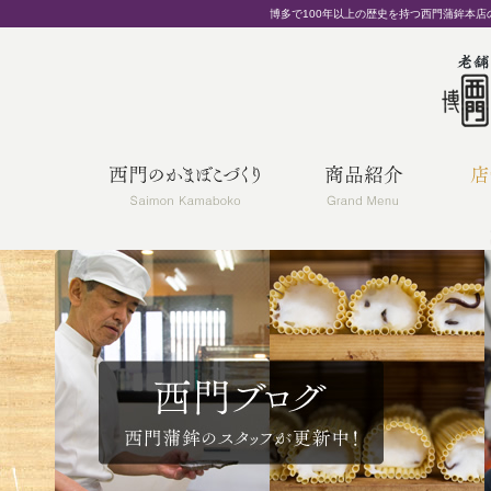
博多で100年以上の歴史を持つ西門蒲鉾本