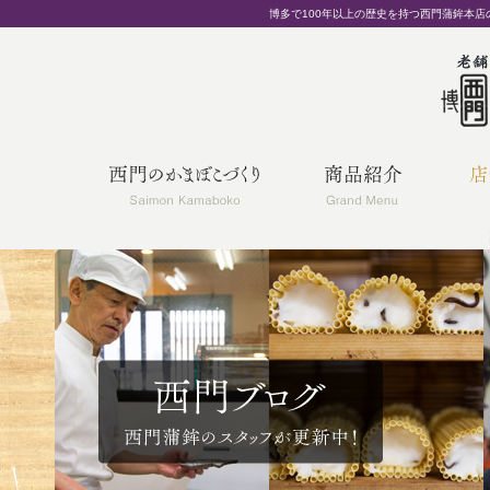
博多で100年以上の歴史を持つ西門蒲鉾本