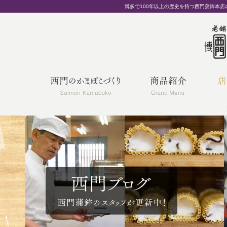
博多で100年以上の歴史を持つ西門蒲鉾本