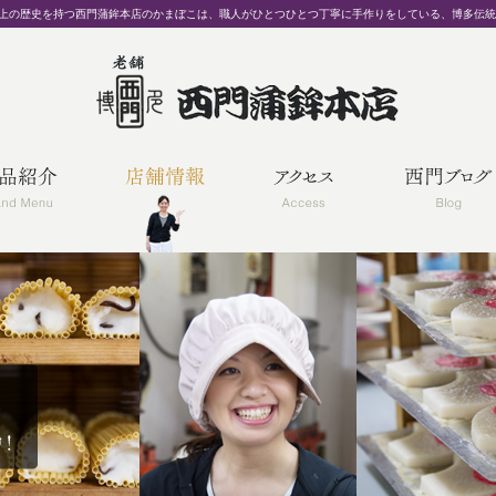
以上の歴史を持つ西門蒲鉾本店のかまぼこは、職人がひとつひとつ丁寧に手作りをしている、博多伝