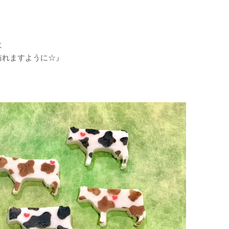
に
訪れますように☆』