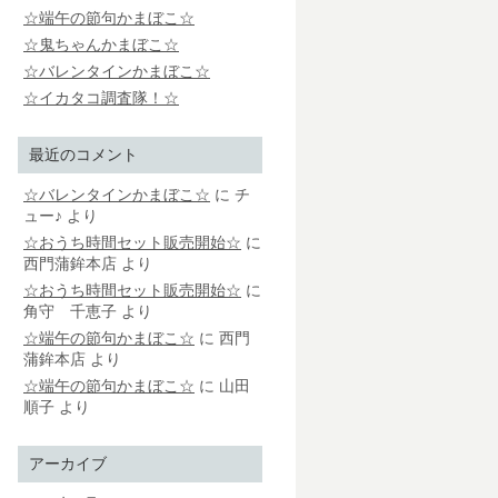
☆端午の節句かまぼこ☆
☆鬼ちゃんかまぼこ☆
☆バレンタインかまぼこ☆
☆イカタコ調査隊！☆
最近のコメント
☆バレンタインかまぼこ☆
に
チ
ュー♪
より
☆おうち時間セット販売開始☆
に
西門蒲鉾本店
より
☆おうち時間セット販売開始☆
に
角守 千恵子
より
☆端午の節句かまぼこ☆
に
西門
蒲鉾本店
より
☆端午の節句かまぼこ☆
に
山田
順子
より
アーカイブ