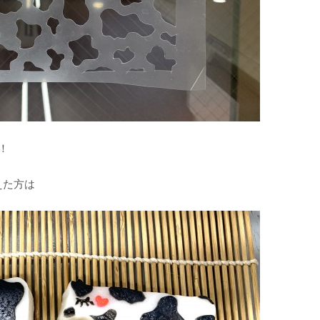
！
えた方は